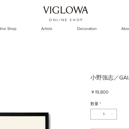
ONLINE SHOP
line Shop
Artists
Decoration
Abo
小野強志／GAIA 
価
￥19,800
格
数量
*