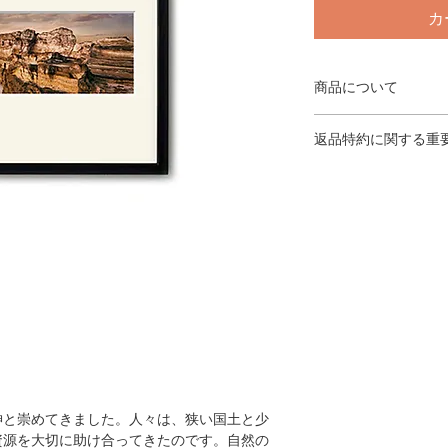
カ
商品について
木製フレーム（ブラ
返品特約に関する重
クリル使用／フレーム外
archival pigment
＜返品・交換が当社
ギャラリー証明書付
◎発送手違いに関し
るディスプレイの状
さい。（到着日にご
ることがございます
◎商品が不良品の場
さい。（到着日にご
換もしくは返金の手
判断は、製品を検査
なります。商品の返
◎お客様の責任で、
後8日以上経過した
神と崇めてきました。人々は、狭い国土と少
せんのでご了承くだ
資源を大切に助け合ってきたのです。自然の