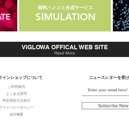
無料ハメコミ合成サービス
無料ハメコミ合成サービス
SIMULATION
SIMULATION
TE
VIGLOWA OFFICAL WEB SITE
Read More
ラインショップについて
ニュースレターを受
ご利用案内
よくある質問
特定商取引法表示
Subscribe Now
プライバシーポリシー
会社概要