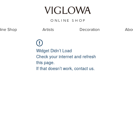
ONLINE SHOP
line Shop
Artists
Decoration
Abo
Widget Didn’t Load
Check your internet and refresh
this page.
If that doesn’t work, contact us.