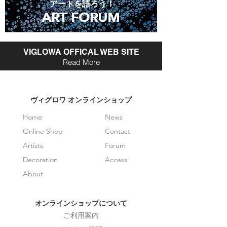
アートを語ろう！
ART FORUM
ART FORUM
VIGLOWA OFFICAL WEB SITE
Read More
​ヴィグロワ オンラインショップ
Home
News
Online Shop
Contact
Artists
Forum
Decoration
Access
About
オンラインショップについて
ご利用案内