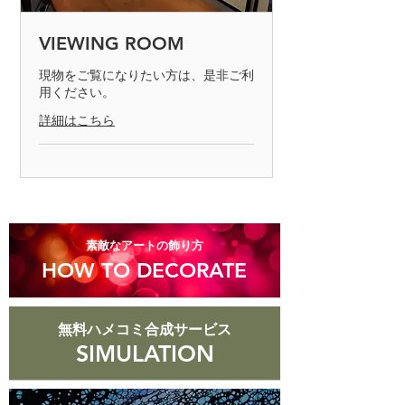
て不良品と認められた場合のみとなり
ます。商品の返却は7日以内でお願い
VIEWING ROOM
致します。
現物をご覧になりたい方は、是非ご利
用ください。
◎お客様の責任で、キズや汚れが生じ
た商品、商品到着後8日以上経過した
詳細はこちら
商品についての返品はお受けできませ
んのでご了承ください。
​素敵なアートの飾り方
HOW TO DECORATE
無料ハメコミ合成サービス
SIMULATION