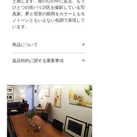
と感じます。彼の心の中にある、もう
ひとつの街パリ21区を撮影している写
真家。夢と現実の狭間をカラーともモ
ノトーンともいえない色調で表現して
います。
商品について
木製フレーム（ブラック／オーク／ナ
返品特約に関する重要事項
チュラル）透明アクリル使用／フレー
ム外寸320mm×260mm（八切）／
＜返品・交換が当社の手違いなどによ
archival pigment print／open edition／
る場合＞
ステートメント、ギャラリー証明書付
◎発送手違いに関して、送料着払いに
／※商品の色は、ご覧いただいている
て弊社にお送り下さい。（到着日にご
ディスプレイの状態により、実物と多
連絡下さい）
少の違いが生じることがございますの
でご了承ください。
◎商品が不良品の場合、送料着払いに
て弊社にお送り下さい。（到着日にご
連絡下さい）返品商品を確認後、交換
もしくは返金の手続きを取らせて頂き
ます。不良品の判断は、製品を検査し