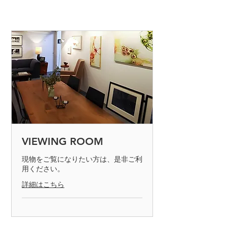
です。
＜返品・交換が当社の手違いなどによ
木製フレーム（ブラック／オーク／ナ
る場合＞
チュラル）透明アクリル使用／フレー
◎発送手違いに関して、送料着払いに
ム外寸442mm×563mm（半切）／
て弊社にお送り下さい。（到着日にご
gelatin silver print（ゼラチンシルバー
連絡下さい）
プリント）／edition 3/12／ギャラリー
証明書付／※商品の色は、ご覧いただ
◎商品が不良品の場合、送料着払いに
いているディスプレイの状態により、
て弊社にお送り下さい。（到着日にご
実物と多少の違いが生じることがござ
連絡下さい）返品商品を確認後、交換
いますのでご了承ください。
もしくは返金の手続きを取らせて頂き
ます。不良品の判断は、製品を検査し
て不良品と認められた場合のみとなり
ます。商品の返却は7日以内でお願い
VIEWING ROOM
致します。
現物をご覧になりたい方は、是非ご利
用ください。
◎お客様の責任で、キズや汚れが生じ
た商品、商品到着後8日以上経過した
詳細はこちら
商品についての返品はお受けできませ
んのでご了承ください。