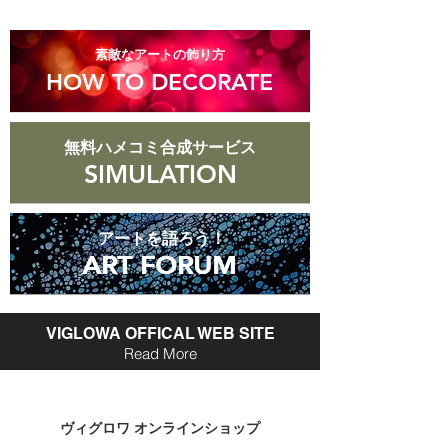
​素敵なアートの飾り方
HOW TO DECORATE
無料ハメコミ合成サービス
SIMULATION
アートを語ろう！
ART FORUM
ART FORUM
VIGLOWA OFFICAL WEB SITE
Read More
​ヴィグロワ オンラインショップ