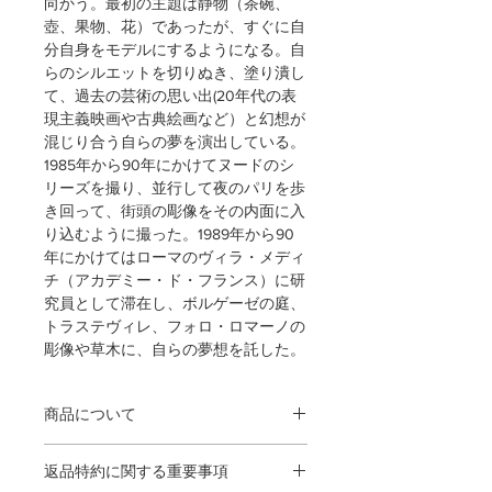
向かう。最初の主題は静物（茶碗、
壺、果物、花）であったが、すぐに自
分自身をモデルにするようになる。自
らのシルエットを切りぬき、塗り潰し
て、過去の芸術の思い出(20年代の表
現主義映画や古典絵画など）と幻想が
混じり合う自らの夢を演出している。
1985年から90年にかけてヌードのシ
リーズを撮り、並行して夜のパリを歩
き回って、街頭の彫像をその内面に入
り込むように撮った。1989年から90
年にかけてはローマのヴィラ・メディ
チ（アカデミー・ド・フランス）に研
究員として滞在し、ボルゲーゼの庭、
トラステヴィレ、フォロ・ロマーノの
彫像や草木に、自らの夢想を託した。
商品について
この作品は、1点限り入荷したエディ
返品特約に関する重要事項
ション入りゼラチンシルバープリント