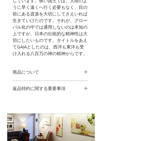
しています。狭い国土では、大陸のよ
うに早く遠くへ行く必要もなく、目の
前にある資源を大切にしてさえいれば
生きていけたのです。それが、グロー
バル化の中では通用しないのは承知の
上ですが、日本の伝統的な精神性は大
切にしたいものです。タイトルをあえ
てGAIAとしたのは、西洋も東洋も受
け入れる八百万の神の精神からです。
商品について
木製フレーム（ブラック／オーク／ナ
返品特約に関する重要事項
チュラル）透明アクリル使用／フレー
ム外寸563mm×442mm（半切）／
＜返品・交換が当社の手違いなどによ
archival pigment print／open edition／
る場合＞
ステートメント、ギャラリー証明書付
◎発送手違いに関して、送料着払いに
／※商品の色は、ご覧いただいている
て弊社にお送り下さい。（到着日にご
ディスプレイの状態により、実物と多
連絡下さい）
少の違いが生じることがございますの
でご了承ください。
◎商品が不良品の場合、送料着払いに