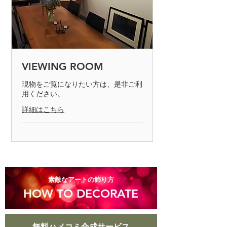
て弊社にお送り下さい。（到着日にご
連絡下さい）返品商品を確認後、交換
もしくは返金の手続きを取らせて頂き
ます。不良品の判断は、製品を検査し
て不良品と認められた場合のみとなり
ます。商品の返却は7日以内でお願い
VIEWING ROOM
致します。
現物をご覧になりたい方は、是非ご利
用ください。
◎お客様の責任で、キズや汚れが生じ
た商品、商品到着後8日以上経過した
詳細はこちら
商品についての返品はお受けできませ
んのでご了承ください。
​素敵なアートの飾り方
HOW TO DECORATE
無料ハメコミ合成サービス