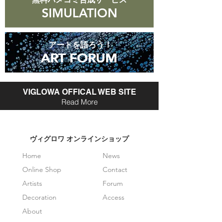
SIMULATION
アートを語ろう！
ART FORUM
ART FORUM
VIGLOWA OFFICAL WEB SITE
Read More
​ヴィグロワ オンラインショップ
Home
News
Online Shop
Contact
Artists
Forum
Decoration
Access
About