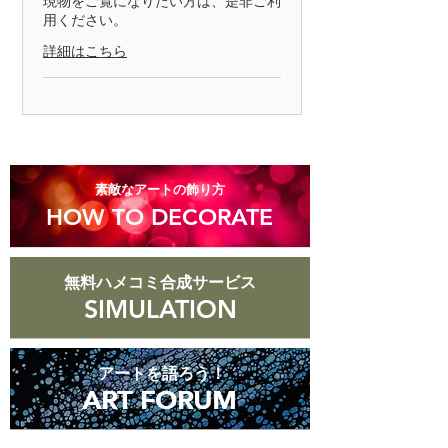
現物をご覧になりたい方は、是非ご利
用ください。
◎お客様の責任で、キズや汚れが生じ
た商品、商品到着後8日以上経過した
詳細はこちら
商品についての返品はお受けできませ
んのでご了承ください。
​素敵なアートの飾り方
HOW TO DECORATE
無料ハメコミ合成サービス
SIMULATION
アートを語ろう！
ART FORUM
ART FORUM