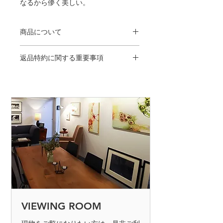
なるから儚く美しい。
商品について
木製フレーム（ブラック／オーク／ナ
返品特約に関する重要事項
チュラル）透明アクリル使用／フレー
ム外寸442mm×563mm（半切）／
＜返品・交換が当社の手違いなどによ
archival pigment print／open edition／
る場合＞
ステートメント、ギャラリー証明書付
◎発送手違いに関して、送料着払いに
／※商品の色は、ご覧いただいている
て弊社にお送り下さい。（到着日にご
ディスプレイの状態により、実物と多
連絡下さい）
少の違いが生じることがございますの
でご了承ください。
◎商品が不良品の場合、送料着払いに
て弊社にお送り下さい。（到着日にご
連絡下さい）返品商品を確認後、交換
もしくは返金の手続きを取らせて頂き
ます。不良品の判断は、製品を検査し
て不良品と認められた場合のみとなり
ます。商品の返却は7日以内でお願い
VIEWING ROOM
致します。