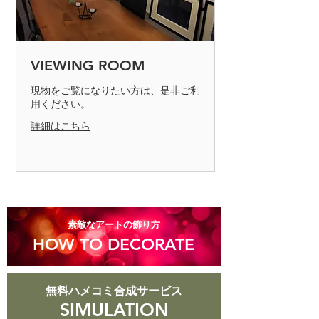
もしくは返金の手続きを取らせて頂き
ます。不良品の判断は、製品を検査し
て不良品と認められた場合のみとなり
ます。商品の返却は7日以内でお願い
VIEWING ROOM
致します。
現物をご覧になりたい方は、是非ご利
用ください。
◎お客様の責任で、キズや汚れが生じ
た商品、商品到着後8日以上経過した
詳細はこちら
商品についての返品はお受けできませ
んのでご了承ください。
​素敵なアートの飾り方
HOW TO DECORATE
無料ハメコミ合成サービス
SIMULATION