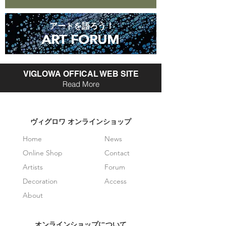
アートを語ろう！
ART FORUM
ART FORUM
VIGLOWA OFFICAL WEB SITE
Read More
​ヴィグロワ オンラインショップ
Home
News
Online Shop
Contact
Artists
Forum
Decoration
Access
About
オンラインショップについて