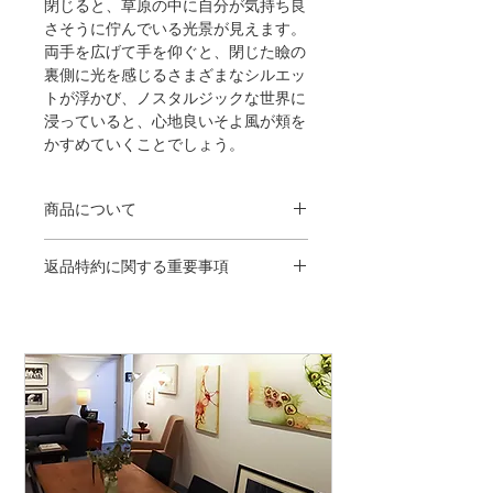
閉じると、草原の中に自分が気持ち良
さそうに佇んでいる光景が見えます。
両手を広げて手を仰ぐと、閉じた瞼の
裏側に光を感じるさまざまなシルエッ
トが浮かび、ノスタルジックな世界に
浸っていると、心地良いそよ風が頬を
かすめていくことでしょう。
商品について
木製フレーム（ブラック／オーク／ナ
返品特約に関する重要事項
チュラル）透明アクリル使用／フレー
ム外寸442mm×563mm（半切）／
＜返品・交換が当社の手違いなどによ
archival pigment print／open edition／
る場合＞
ステートメント、ギャラリー証明書付
◎発送手違いに関して、送料着払いに
／※商品の色は、ご覧いただいている
て弊社にお送り下さい。（到着日にご
ディスプレイの状態により、実物と多
連絡下さい）
少の違いが生じることがございますの
でご了承ください。
◎商品が不良品の場合、送料着払いに
て弊社にお送り下さい。（到着日にご
連絡下さい）返品商品を確認後、交換