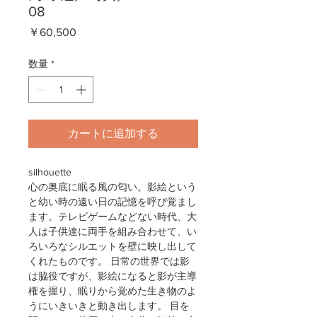
08
価
￥60,500
格
数量
*
カートに追加する
silhouette
心の奥底に眠る風の匂い。影絵という
と幼い時の遠い日の記憶を呼び覚まし
ます。テレビゲームなどない時代、大
人は子供達に両手を組み合わせて、い
ろいろなシルエットを壁に映し出して
くれたものです。 日常の世界では影
は脇役ですが、影絵になると影が主導
権を握り、眠りから覚めた生き物のよ
うにいきいきと動き出します。 目を