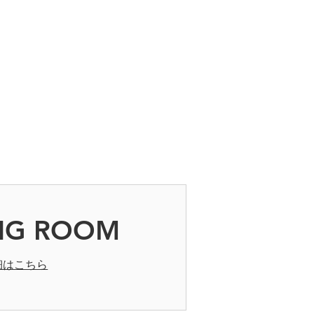
キズや汚れが生じた商品、商品到着
商品についての返品はお受けできま
さい。
NG ROOM
細はこちら