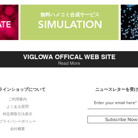
無料ハメコミ合成サービス
無料ハメコミ合成サービス
SIMULATION
SIMULATION
TE
VIGLOWA OFFICAL WEB SITE
Read More
ラインショップについて
ニュースレターを受
ご利用案内
よくある質問
特定商取引法表示
Subscribe Now
プライバシーポリシー
会社概要