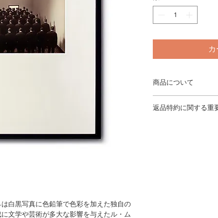
カ
商品について
この作品は、1点限
返品特約に関する重
シルバープリントで
木製フレーム（ブラ
＜返品・交換が当社
クリル使用／フレーム外
◎発送手違いに関し
gelatin silver
さい。（到着日にご
edition 4/12
いただいているディ
◎商品が不良品の場
の違いが生じること
さい。（到着日にご
換もしくは返金の手
判断は、製品を検査
ネは白黒写真に色鉛筆で色彩を加えた独自の
なります。商品の返
成に文学や芸術が多大な影響を与えたル・ム