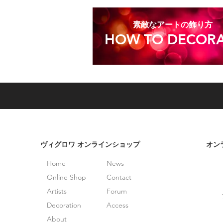
​素敵なアートの飾り方
HOW TO DECORA
​ヴィグロワ オンラインショップ
オン
Home
News
Online Shop
Contact
Artists
Forum
Decoration
Access
About