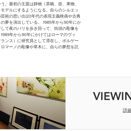
かう。最初の主題は静物（茶碗、壺、果物、
◎お客様の責任で、
をモデルにするようになる。自らのシルエッ
後8日以上経過した
芸術の思い出(20年代の表現主義映画や古典
せんのでご了承くだ
夢を演出している。 1985年から90年にか
行して夜のパリを歩き回って、街頭の彫像を
989年から90年にかけてはローマのヴィ
フランス）に研究員として滞在し、ボルゲー
・ロマーノの彫像や草木に、自らの夢想を託
VIEWI
詳