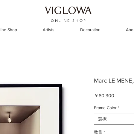
ONLINE SHOP
line Shop
Artists
Decoration
Abo
Marc LE MENE
価
￥80,300
格
Frame Color
*
選択
数量
*