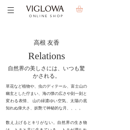
ONLINE SHOP
高根 友香
Relations
自然界の美しさには、いつも驚
かされる。
草花など植物や、虫のディテール、富士山の
幽玄とした佇まい、海の懐の広さや刻一刻と
変わる表情、 山の緑濃ゆい空気、太陽の底
知れぬ偉大さ、妖艶で神秘的な月、、、。
数え上げるとキリがない。自然界の生き物
は、トキと共に生きている。 トキが満ちれ