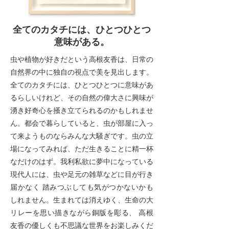
全てのカタチには、ひとつひとつ
意味がある。
虫や植物が好きだという高根友香は、日常の
自然界の中に独自の視点で美を見出します。
全てのカタチには、ひとつひとつに意味があ
るらしいけれど、その自然の偉大さに興味が
湧き好奇心を掻き立てられるのかもしれませ
ん。都会で暮らしていると、虫が部屋に入っ
て来ようものならみんな大騒ぎです。虫の立
場になってみれば、ただ生きることに精一杯
なだけのはず。我利私欲に夢中になっている
現代人には、虫や足元の雑草などに目が行き
届かなく 踏みつぶしても気がつかないかも
しれません。生まれては消えゆく、生命の大
リレーを思い描きながら銅版を彫る、 高根
友香の優しくも不思議な世界をお楽しみくだ